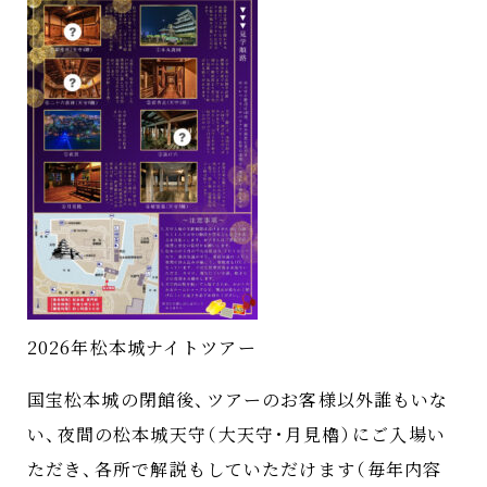
2026年松本城ナイトツアー
国宝松本城の閉館後
、
ツアーのお客様以外誰もいな
い
、
夜間の松本城天守
（
大天守
・
月見櫓
）
にご入場い
ただき
、
各所で解説もしていただけます
（
毎年内容