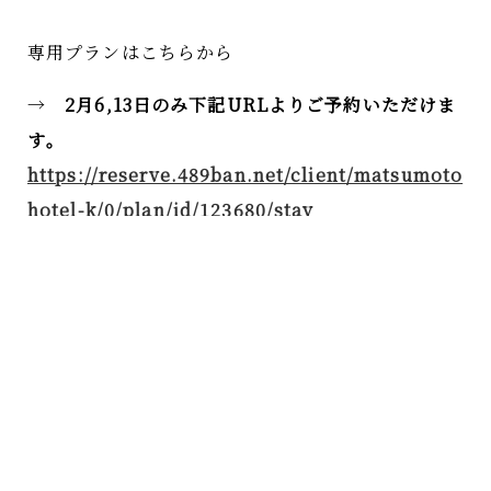
専用プランはこちらから
→
2月6,13日のみ下記URLよりご予約いただけま
す
。
https://reserve.489ban.net/client/matsumoto
hotel-k/0/plan/id/123680/stay
上記以外のお日にち
、
1月30,31日
、
2月6,7,13日はお
電話のみでご予約を承っております
。
ご連絡をいただいてから
、
ご予約が承れるかどうか
、
ご回答に少しお時間を頂戴いたします
。
予めご了
承ください
。
是非ご参加お待ちしております
。