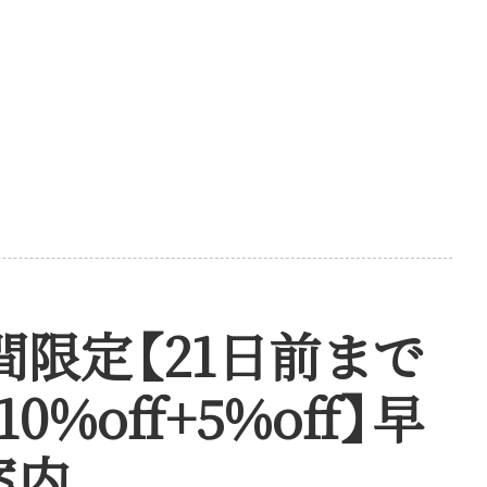
間限定
【
21日前まで
・
10%off+5%off
】
早
案内