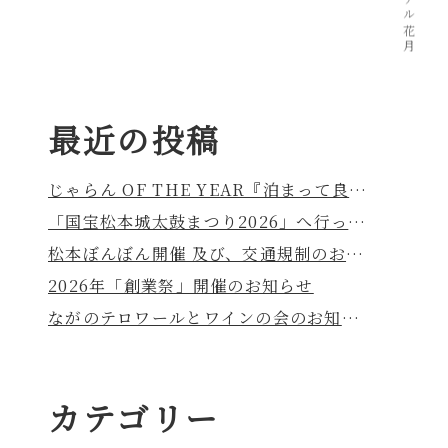
松本ホテル花月
最近の投稿
じゃらん OF THE YEAR『泊まって良かった宿大賞（夕食）』を受賞いたしました！
「国宝松本城太鼓まつり2026」へ行ってまいりました
松本ぼんぼん開催 及び、交通規制のお知らせ
2026年「創業祭」開催のお知らせ
ながのテロワールとワインの会のお知らせ
カテゴリー