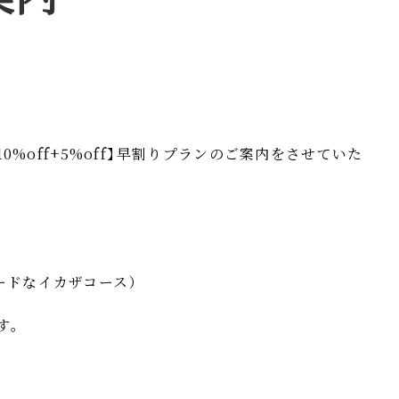
10%off+5%off
】
早割りプランのご案内をさせていた
ードなイカザコース
）
す
。