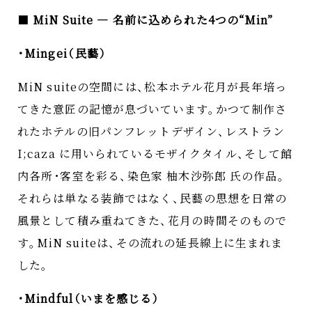
■
MiN Suite ― 名前に込められた4つの“Min”
・
Mingei
（
民藝
）
MiN suiteの空間には
、
松本ホテル花月が長年培っ
てきた意匠の記憶が息づいています
。
かつて制作さ
れたホテルの旧パンフレットデザイン
、
レストラン
I;caza に用いられているモザイクタイル
、
そして館
内各所
・
客室を彩る
、
染色家 柚木沙弥郎 氏の作品
。
それらは単なる装飾ではなく
、
民藝の思想を日常の
風景として積み重ねてきた
、
花月の時間そのもので
す
。
MiN suiteは
、
その流れの延長線上に生まれま
した
。
・
Mindful
（
いまを感じる
）