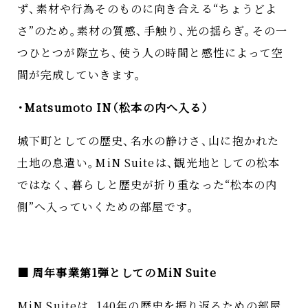
ず
、
素材や行為そのものに向き合える“ちょうどよ
さ”のため
。
素材の質感
、
手触り
、
光の揺らぎ
。
その一
つひとつが際立ち
、
使う人の時間と感性によって空
間が完成していきます
。
・
Matsumoto IN
（
松本の内へ入る
）
城下町としての歴史
、
名水の静けさ
、
山に抱かれた
土地の息遣い
。
MiN Suiteは
、
観光地としての松本
ではなく
、
暮らしと歴史が折り重なった“松本の内
側”へ入っていくための部屋です
。
■ 周年事業第1弾としてのMiN Suite
MiN Suiteは
、
140年の歴史を振り返るための部屋