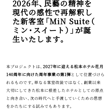
2026年
、
民藝の精神を
現代の感性で再解釈し
た新客室
「
MiN Suite
（
ミン
・
スイート
）
」
が誕
生いたします
。
本プロジェクトは
、
2027年に迎える松本ホテル花月
140周年に向けた周年事業の第1弾
として位置づけら
れるものです
。
単なる客室改装ではなく
、
創業以来
大切にしてきた松本に根差したホテルとしての原点
と向き合い
、
次の時代へと手渡していくための思想
をかたちにする試みでもあります
。