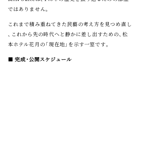
ではありません
。
これまで積み重ねてきた民藝の考え方を見つめ直し
、
これから先の時代へと静かに差し出すための
、
松
本ホテル花月の
「
現在地
」
を示す一室です
。
■
完成
・
公開スケジュール
完成予定日
：
2026年3月18日
（
水
）
内覧会開催日
：
2026年3月19日
（
木
）
・
20日
（
金
）
〈
2日
間
〉
※メディア関係者様
・
旅行会社様向け
内覧をご希望の方は
、
事前にご希望の来館時間をお
知らせください
。