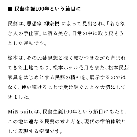
■
民藝生誕100年という節目に
民藝は
、
思想家 柳宗悦 によって見出され
、
「
名もな
き人の手仕事
」
に宿る美を
、
日常の中に取り戻そう
とした運動です
。
松本は
、
その民藝思想と深く結びつきながら育まれ
てきた土地であり
、
松本ホテル花月もまた
、
松本民芸
家具をはじめとする民藝の精神を
、
展示するのでは
なく
、
使い続けることで受け継ぐことを大切にして
きました
。
MiN suiteは
、
民藝生誕100年という節目にあたり
、
この地に連なる民藝の考え方を
、
現代の宿泊体験と
して表現する空間です
。