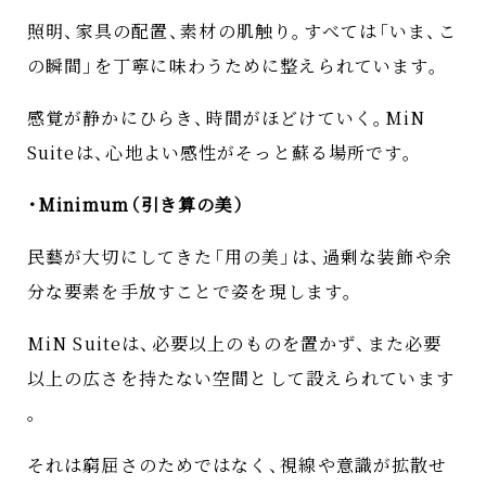
照明
、
家具の配置
、
素材の肌触り
。
すべては
「
いま
、
こ
の瞬間
」
を丁寧に味わうために整えられています
。
感覚が静かにひらき
、
時間がほどけていく
。
MiN
Suiteは
、
心地よい感性がそっと蘇る場所です
。
・
Minimum
（
引き算の美
）
民藝が大切にしてきた
「
用の美
」
は
、
過剰な装飾や余
分な要素を手放すことで姿を現します
。
MiN Suiteは
、
必要以上のものを置かず
、
また必要
以上の広さを持たない空間として設えられています
。
それは窮屈さのためではなく
、
視線や意識が拡散せ