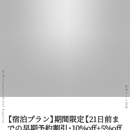
@ Matsumoto Hotel Kagetsu
松本ホテル花月
【
宿泊プラン
】
期間限定
【
21日前ま
での早期予約割引
・
10%off+5%off