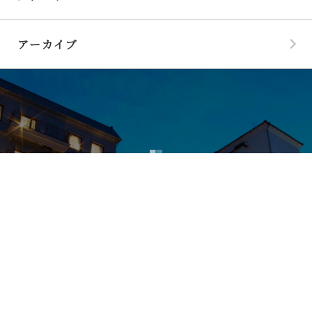
アーカイブ
民藝フィロソフィ
- 松本の日常の記憶 -
民藝精神にみる他力美
。
風土や伝統
、
自然の力を借りて
、
文化の中に必然として生まれる
。
日々絶え間なく永い歴史が重なり
、
磨き上げられた名もなき物たち
。
そこにあるべくしてある
、
本当の美しさ
。
質素だけれども人間味があり
、
水が流れるように自然で
、
使うほどに親し
みが増す
。
ありのままにごく自然に居られる時間を
。